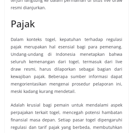
terjun langsung ke dalam permainan di situs live draw
resmi dianjurkan.
Pajak
Dalam konteks togel, kepatuhan terhadap regulasi
pajak merupakan hal esensial bagi para pemenang.
Undang-undang di Indonesia menetapkan bahwa
seluruh kemenangan dari togel, termasuk dari live
draw resmi, harus dilaporkan sebagai bagian dari
kewajiban pajak. Beberapa sumber informasi dapat
mengorientasikan mengenai prosedur pelaporan ini,
meski kadang kurang mendetail.
Adalah krusial bagi pemain untuk mendalami aspek
perpajakan terkait togel, mencegah potensi hambatan
finansial masa depan. Setiap pasar togel dipengaruhi
regulasi dan tarif pajak yang berbeda, membutuhkan