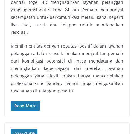
bandar togel 4D menghadirkan layanan pelanggan
yang operasional selama 24 jam. Pemain mempunyai
kesempatan untuk berkomunikasi melalui kanal seperti
live chat, surel, dan telepon untuk mendapatkan
resolusi.
Memilih entitas dengan reputasi positif dalam layanan
pelanggan adalah krusial. Ini akan menjauhkan pemain
dari komplikasi potensial di masa mendatang dan
meningkatkan kepercayaan diri mereka. Layanan
pelanggan yang efektif bukan hanya mencerminkan
profesionalisme bandar, namun juga mengukuhkan
rasa aman di kalangan peserta.
Read More
TOGEL ONLINE