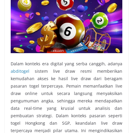
Dalam konteks era digital yang serba canggih, adanya
abditogel
sistem live draw resmi memberikan
kemudahan akses ke hasil live draw dari beragam
pasaran togel terpercaya. Pemain memanfaatkan live
draw online untuk secara langsung menyaksikan
pengumuman angka, sehingga mereka mendapatkan
data real-time yang krusial untuk analisis dan
pembuatan strategi. Dalam konteks pasaran seperti
togel Hongkong dan SGP, keandalan live draw
terpercaya menjadi pilar utama. Ini mengindikasikan