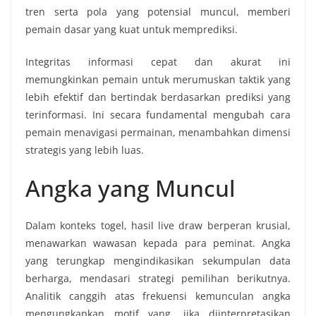
tren serta pola yang potensial muncul, memberi
pemain dasar yang kuat untuk memprediksi.
Integritas informasi cepat dan akurat ini
memungkinkan pemain untuk merumuskan taktik yang
lebih efektif dan bertindak berdasarkan prediksi yang
terinformasi. Ini secara fundamental mengubah cara
pemain menavigasi permainan, menambahkan dimensi
strategis yang lebih luas.
Angka yang Muncul
Dalam konteks togel, hasil live draw berperan krusial,
menawarkan wawasan kepada para peminat. Angka
yang terungkap mengindikasikan sekumpulan data
berharga, mendasari strategi pemilihan berikutnya.
Analitik canggih atas frekuensi kemunculan angka
mengungkapkan motif yang, jika diinterpretasikan