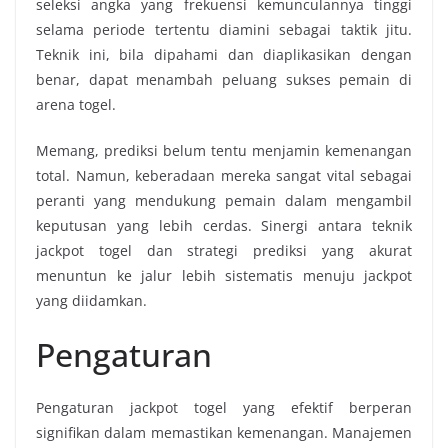
seleksi angka yang frekuensi kemunculannya tinggi
selama periode tertentu diamini sebagai taktik jitu.
Teknik ini, bila dipahami dan diaplikasikan dengan
benar, dapat menambah peluang sukses pemain di
arena togel.
Memang, prediksi belum tentu menjamin kemenangan
total. Namun, keberadaan mereka sangat vital sebagai
peranti yang mendukung pemain dalam mengambil
keputusan yang lebih cerdas. Sinergi antara teknik
jackpot togel dan strategi prediksi yang akurat
menuntun ke jalur lebih sistematis menuju jackpot
yang diidamkan.
Pengaturan
Pengaturan jackpot togel yang efektif berperan
signifikan dalam memastikan kemenangan. Manajemen