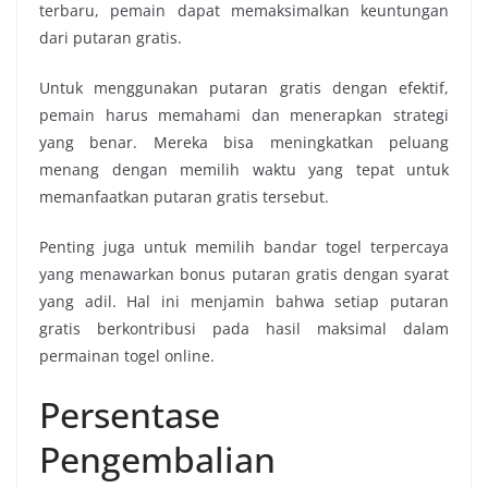
terbaru, pemain dapat memaksimalkan keuntungan
dari putaran gratis.
Untuk menggunakan putaran gratis dengan efektif,
pemain harus memahami dan menerapkan strategi
yang benar. Mereka bisa meningkatkan peluang
menang dengan memilih waktu yang tepat untuk
memanfaatkan putaran gratis tersebut.
Penting juga untuk memilih bandar togel terpercaya
yang menawarkan bonus putaran gratis dengan syarat
yang adil. Hal ini menjamin bahwa setiap putaran
gratis berkontribusi pada hasil maksimal dalam
permainan togel online.
Persentase
Pengembalian