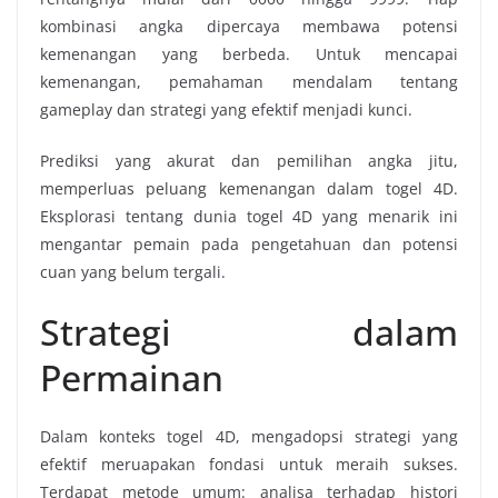
kombinasi angka dipercaya membawa potensi
kemenangan yang berbeda. Untuk mencapai
kemenangan, pemahaman mendalam tentang
gameplay dan strategi yang efektif menjadi kunci.
Prediksi yang akurat dan pemilihan angka jitu,
memperluas peluang kemenangan dalam togel 4D.
Eksplorasi tentang dunia togel 4D yang menarik ini
mengantar pemain pada pengetahuan dan potensi
cuan yang belum tergali.
Strategi dalam
Permainan
Dalam konteks togel 4D, mengadopsi strategi yang
efektif meruapakan fondasi untuk meraih sukses.
Terdapat metode umum: analisa terhadap histori