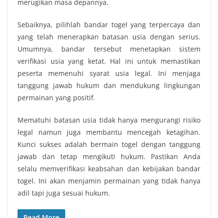
merugikan masa depannya.
Sebaiknya, pilihlah bandar togel yang terpercaya dan
yang telah menerapkan batasan usia dengan serius.
Umumnya, bandar tersebut menetapkan sistem
verifikasi usia yang ketat. Hal ini untuk memastikan
peserta memenuhi syarat usia legal. Ini menjaga
tanggung jawab hukum dan mendukung lingkungan
permainan yang positif.
Mematuhi batasan usia tidak hanya mengurangi risiko
legal namun juga membantu mencegah ketagihan.
Kunci sukses adalah bermain togel dengan tanggung
jawab dan tetap mengikuti hukum. Pastikan Anda
selalu memverifikasi keabsahan dan kebijakan bandar
togel. Ini akan menjamin permainan yang tidak hanya
adil tapi juga sesuai hukum.
Read More