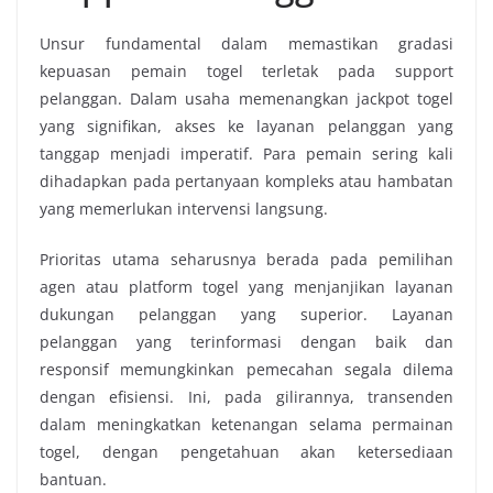
Unsur fundamental dalam memastikan gradasi
kepuasan pemain togel terletak pada support
pelanggan. Dalam usaha memenangkan jackpot togel
yang signifikan, akses ke layanan pelanggan yang
tanggap menjadi imperatif. Para pemain sering kali
dihadapkan pada pertanyaan kompleks atau hambatan
yang memerlukan intervensi langsung.
Prioritas utama seharusnya berada pada pemilihan
agen atau platform togel yang menjanjikan layanan
dukungan pelanggan yang superior. Layanan
pelanggan yang terinformasi dengan baik dan
responsif memungkinkan pemecahan segala dilema
dengan efisiensi. Ini, pada gilirannya, transenden
dalam meningkatkan ketenangan selama permainan
togel, dengan pengetahuan akan ketersediaan
bantuan.