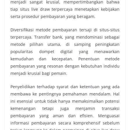
menjadi sangat krusial, mempertimbangkan bahwa
tiap situs live draw terpercaya menetapkan kebijakan
serta prosedur pembayaran yang beragam.
Diversifikasi metode pembayaran tersaji di situs-situs
terpercaya. Transfer bank, yang mendominasi sebagai
metode pilihan utama, di samping peningkatan
popularitas dompet digital yang menawarkan
kemudahan dan kecepatan. Penentuan metode
pembayaran yang resonan dengan kebutuhan individu
menjadi krusial bagi pemain.
Penyelidikan terhadap syarat dan ketentuan yang ada
membawa ke pentingnya pemahaman mendalam. Hal
ini esensial untuk tidak hanya memaksimalkan potensi
kemenangan tetapi juga menjamin transaksi
pembayaran yang aman dan efisien. Menguasai
informasi pembayaran secara komprehensif sebelum