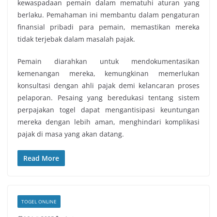
kewaspadaan pemain dalam mematuhi aturan yang
berlaku. Pemahaman ini membantu dalam pengaturan
finansial pribadi para pemain, memastikan mereka
tidak terjebak dalam masalah pajak.
Pemain diarahkan untuk mendokumentasikan
kemenangan mereka, kemungkinan memerlukan
konsultasi dengan ahli pajak demi kelancaran proses
pelaporan. Pesaing yang beredukasi tentang sistem
perpajakan togel dapat mengantisipasi keuntungan
mereka dengan lebih aman, menghindari komplikasi
pajak di masa yang akan datang.
Read More
TOGEL ONLINE