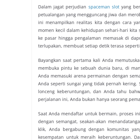
Dalam jagat perjudian
spaceman slot
yang ben
petualangan yang mengguncang jiwa dan merobek
ini menampilkan realitas kita dengan cara 
momen kecil dalam kehidupan sehari-hari kita
ke pasar hingga pengalaman memasak di dapu
terlupakan, membuat setiap detik terasa seperti
Bayangkan saat pertama kali Anda memutuskan 
membuka pintu ke sebuah dunia baru, di man
Anda memasuki arena permainan dengan seman
Anda seperti sungai yang tidak pernah kering.
lonceng keberuntungan, dan Anda tahu bahw
perjalanan ini, Anda bukan hanya seorang pema
Saat Anda mendaftar untuk bermain, proses ini
dengan semangat, seakan-akan menandatangan
klik, Anda bergabung dengan komunitas yan
kesempatan untuk meraih keberuntungan. Daf