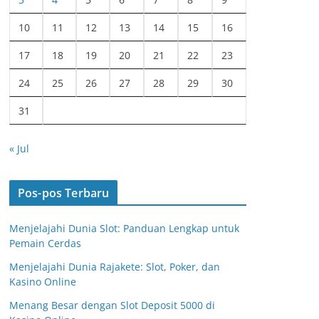
10
11
12
13
14
15
16
17
18
19
20
21
22
23
24
25
26
27
28
29
30
31
« Jul
Pos-pos Terbaru
Menjelajahi Dunia Slot: Panduan Lengkap untuk
Pemain Cerdas
Menjelajahi Dunia Rajakete: Slot, Poker, dan
Kasino Online
Menang Besar dengan Slot Deposit 5000 di