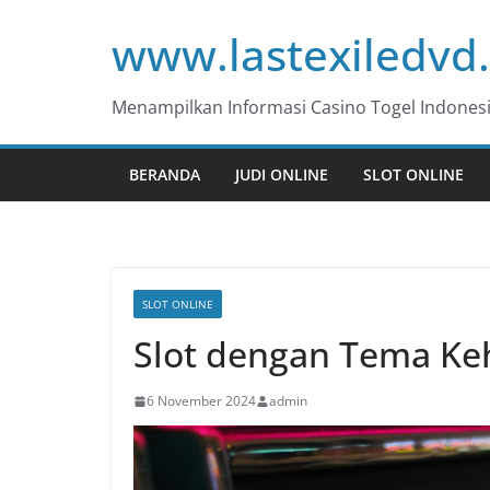
Skip
www.lastexiledvd
to
content
Menampilkan Informasi Casino Togel Indones
BERANDA
JUDI ONLINE
SLOT ONLINE
SLOT ONLINE
Slot dengan Tema Keh
6 November 2024
admin