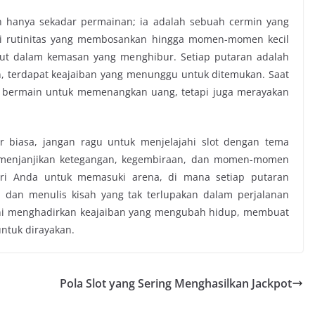
n hanya sekadar permainan; ia adalah sebuah cermin yang
ari rutinitas yang membosankan hingga momen-momen kecil
ut dalam kemasan yang menghibur. Setiap putaran adalah
 terdapat keajaiban yang menunggu untuk ditemukan. Saat
 bermain untuk memenangkan uang, tetapi juga merayakan
ar biasa, jangan ragu untuk menjelajahi slot dengan tema
ng menjanjikan ketegangan, kegembiraan, dan momen-momen
iri Anda untuk memasuki arena, di mana setiap putaran
 dan menulis kisah yang tak terlupakan dalam perjalanan
ini menghadirkan keajaiban yang mengubah hidup, membuat
untuk dirayakan.
Pola Slot yang Sering Menghasilkan Jackpot